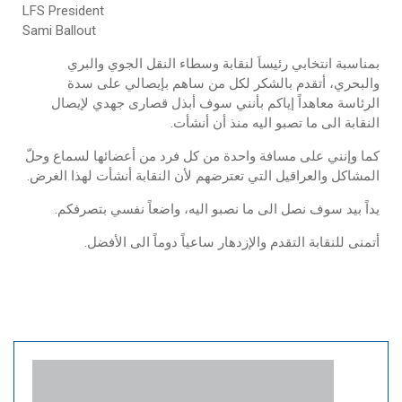
LFS President
Sami Ballout
بمناسبة انتخابي رئيساَ لنقابة وسطاء النقل الجوي والبري
والبحري، أتقدم بالشكر لكل من ساهم بإيصالي على سدة
الرئاسة معاهداً إياكم بأنني سوف أبذل قصارى جهدي لإيصال
النقابة الى ما تصبو اليه منذ أن أنشأت.
كما وإنني على مسافة واحدة من كل فرد من أعضائها لسماع وحلّ
المشاكل والعراقيل التي تعترضهم لأن النقابة أنشأت لهذا الغرض.
يداً بيد سوف نصل الى ما نصبو اليه، واضعاً نفسي بتصرفكم.
أتمنى للنقابة التقدم والإزدهار ساعياً دوماً الى الأفضل.